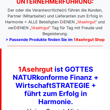
UNTERNEHMERFÜHRUNG:
Der oder die Verantwortliche(n) führen die Kunden,
Partner (Mitarbeiter) und Lieferanten zum Erfolg in
Harmonie = ALLE Beteiligten D
i
ENEN „
1Asehrgut
“ und
verD
i
ENEN „
1Asehrgut
“ Tag für Tag mit Freude und
Begeisterung.
> Passende Produkte finden Sie im
1Asehrgut Shop
1Asehrgut
ist GOTTES
NATURkonforme Finanz +
WirtschaftSTRATEGIE +
führt zum Erfolg in
Harmonie.